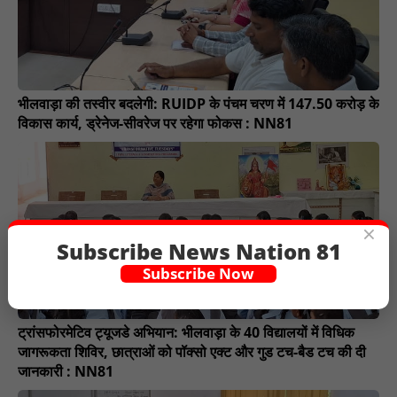
भीलवाड़ा की तस्वीर बदलेगी: RUIDP के पंचम चरण में 147.50 करोड़ के
विकास कार्य, ड्रेनेज-सीवरेज पर रहेगा फोकस : NN81
×
Subscribe News Nation 81
Subscribe Now
ट्रांसफोरमेटिव ट्यूजडे अभियान: भीलवाड़ा के 40 विद्यालयों में विधिक
जागरूकता शिविर, छात्राओं को पॉक्सो एक्ट और गुड टच-बैड टच की दी
जानकारी : NN81