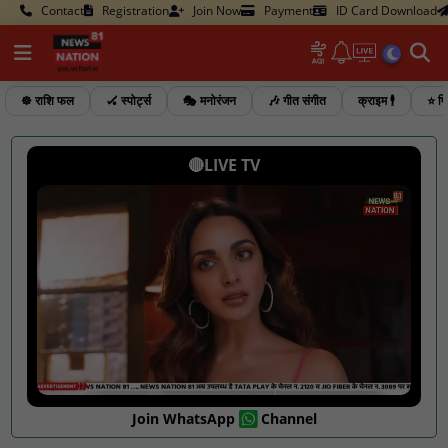
Contact
Registration
Join Now
Payment
ID Card Download
☸️ राशि फल
🏑 स्पोर्ट्स
🎭 मनोरंजन
🎶 गीत संगीत
क्राइम 🕴️
⭐ फि
🔴LIVE TV
Join WhatsApp
Channel