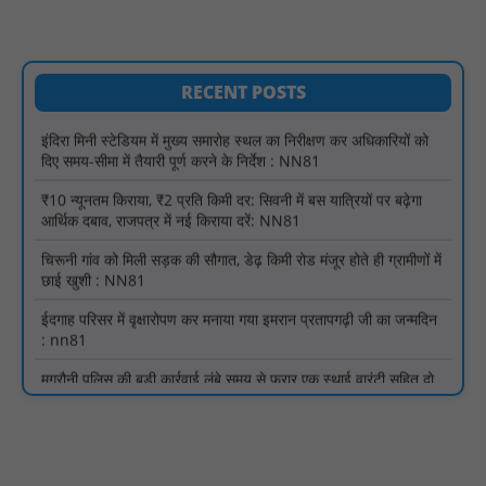
गहनता एवं सूक्ष्मता से निरीक्षण कर सम्बन्धित को आवश्यक दिशा-निर्देश दिया
गया : NN81
इंदिरा मिनी स्टेडियम में मुख्य समारोह स्थल का निरीक्षण कर अधिकारियों को
दिए समय-सीमा में तैयारी पूर्ण करने के निर्देश : NN81
RECENT POSTS
₹10 न्यूनतम किराया, ₹2 प्रति किमी दर: सिवनी में बस यात्रियों पर बढ़ेगा
आर्थिक दबाव, राजपत्र में नई किराया दरें: NN81
चिरूनी गांव को मिली सड़क की सौगात, डेढ़ किमी रोड मंजूर होते ही ग्रामीणों में
छाई खुशी : NN81
ईदगाह परिसर में वृक्षारोपण कर मनाया गया इमरान प्रतापगढ़ी जी का जन्मदिन
: nn81
मगरौनी पुलिस की बड़ी कार्रवाई लंबे समय से फरार एक स्थाई वारंटी सहित दो
वारंटी गिरफ्तार : NN81
स्वतंत्रता दिवस सिर पर होने के बाद भी परिसर में फैली है गंदगी और झाड़ियाँ,
फर्श पर उपेक्षित हालत में मिला तिरंगा : NN81
ग्रामीणों को आधार सेवाओं के साथ सेवा सेतु पोर्टल की 400 से अधिक
ऑनलाइन शासकीय सेवाएं मिलेंगी : NN81
लखीमपुर खीरी अपराध नियंत्रण और वांछित अभियुक्तों की गिरफ्तारी को लेकर