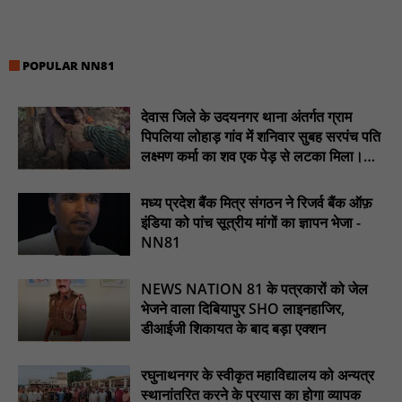
खीरी पुलिस का अभियान लगातार जारी : NN81
21 वर्षों बाद फिर गूंजी पाठशाला की घंटी: मेटापारा कोरसागुड़ा प्राथमिक शाला
का हुआ पुनः संचालन : NN81
POPULAR NN81
प्रस्तावित कार्यक्रम स्थल की सुरक्षा व्यवस्था एवं अन्य विभिन्न बिन्दुओं पर
गहनता एवं सूक्ष्मता से निरीक्षण कर सम्बन्धित को आवश्यक दिशा-निर्देश दिया
देवास जिले के उदयनगर थाना अंतर्गत ग्राम
गया : NN81
पिपलिया लोहाड़ गांव में शनिवार सुबह सरपंच पति
लक्ष्मण कर्मा का शव एक पेड़ से लटका मिला।
इंदिरा मिनी स्टेडियम में मुख्य समारोह स्थल का निरीक्षण कर अधिकारियों को
............NN81
दिए समय-सीमा में तैयारी पूर्ण करने के निर्देश : NN81
मध्य प्रदेश बैंक मित्र संगठन ने रिजर्व बैंक ऑफ़
₹10 न्यूनतम किराया, ₹2 प्रति किमी दर: सिवनी में बस यात्रियों पर बढ़ेगा
इंडिया को पांच सूत्रीय मांगों का ज्ञापन भेजा -
आर्थिक दबाव, राजपत्र में नई किराया दरें: NN81
NN81
चिरूनी गांव को मिली सड़क की सौगात, डेढ़ किमी रोड मंजूर होते ही ग्रामीणों में
छाई खुशी : NN81
NEWS NATION 81 के पत्रकारों को जेल
भेजने वाला दिबियापुर SHO लाइनहाजिर,
ईदगाह परिसर में वृक्षारोपण कर मनाया गया इमरान प्रतापगढ़ी जी का जन्मदिन
: nn81
डीआईजी शिकायत के बाद बड़ा एक्शन
रघुनाथनगर के स्वीकृत महाविद्यालय को अन्यत्र
स्थानांतरित करने के प्रयास का होगा व्यापक