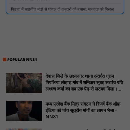
यात्री प्रतीक्षालय पर कब्जा, शटर लगाकर बना लिया शराब का ठिकाना,
तिलावद जोड़ पर पंचायत ने यात्रियों के लिए बनाया था भवन, पास में स्कूल;
चौकी महज 1 किमी दूर, फिर भी कार्रवाई नहीं : NN81
जर्जर स्कूल भवन से विद्यार्थियों की पढ़ाई प्रभावित, नए भवन की मांग :
NN81
जिला स्तरीय परामर्शदात्री एवं समीक्षा समिति की बैठक संपन्न; अनुपस्थित
बैंकर्स पर होगी अनुशासनात्मक कार्यवाही : NN81
स्वतंत्रता दिवस मुख्य समारोह आयोजन के लिए अधिकारियों को दी गई
POPULAR NN81
जिम्मेदारी : NN81
AVVNL के 6 तकनीकी कार्मिकों को हटाने से बिजली व्यवस्था ठप, सौंपा ज्ञापन
देवास जिले के उदयनगर थाना अंतर्गत ग्राम
: NN81
पिपलिया लोहाड़ गांव में शनिवार सुबह सरपंच पति
लक्ष्मण कर्मा का शव एक पेड़ से लटका मिला।
मां थाने में प्रेमी के साथ बैठी रही... सड़क पर तड़पती रही 5 साल की बेटी!
............NN81
मैनपुरी की घटना ने झकझोर दिया : NN81
मध्य प्रदेश बैंक मित्र संगठन ने रिजर्व बैंक ऑफ़
दुर्गुकोंदल में स्वास्थ्य सेवाओं को लेकर ज्ञापन, ब्लड बैंक और अल्ट्रासाउंड की
इंडिया को पांच सूत्रीय मांगों का ज्ञापन भेजा -
प्रमुख मांग : NN81
NN81
हर घर तक स्वच्छ पेयजल पहुंचाना सरकार की प्राथमिकता: विधायक
ओमप्रकाश धुर्वे : NN81