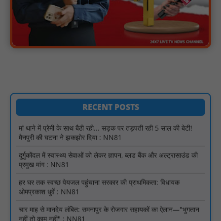
जिला स्तरीय परामर्शदात्री एवं समीक्षा समिति की बैठक संपन्न; अनुपस्थित
बैंकर्स पर होगी अनुशासनात्मक कार्यवाही : NN81
स्वतंत्रता दिवस मुख्य समारोह आयोजन के लिए अधिकारियों को दी गई
जिम्मेदारी : NN81
AVVNL के 6 तकनीकी कार्मिकों को हटाने से बिजली व्यवस्था ठप, सौंपा ज्ञापन
: NN81
मां थाने में प्रेमी के साथ बैठी रही... सड़क पर तड़पती रही 5 साल की बेटी!
मैनपुरी की घटना ने झकझोर दिया : NN81
RECENT POSTS
दुर्गुकोंदल में स्वास्थ्य सेवाओं को लेकर ज्ञापन, ब्लड बैंक और अल्ट्रासाउंड की
प्रमुख मांग : NN81
हर घर तक स्वच्छ पेयजल पहुंचाना सरकार की प्राथमिकता: विधायक
ओमप्रकाश धुर्वे : NN81
चार माह से मानदेय लंबित: समनापुर के रोजगार सहायकों का ऐलान—"भुगतान
नहीं तो काम नहीं" : NN81
पिड़ावा में चाइनीज मांझे से घायल दो कबूतरों को बचाया, मानवता की मिसाल
पेश : NN81