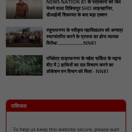
NEWS NATION 81 के पत्रकारों को जेल
चार माह से मानदेय लंबित: समनापुर के रोजगार सहायकों का ऐलान—"भुगतान
भेजने वाला दिबियापुर SHO लाइनहाजिर,
नहीं तो काम नहीं" : NN81
डीआईजी शिकायत के बाद बड़ा एक्शन
रघुनाथनगर के स्वीकृत महाविद्यालय को अन्यत्र
स्थानांतरित करने के प्रयास का होगा व्यापक
विरोध/......................NN81
परिक्षेत्र वाड्रफनगर के महेवा सर्किल के मढ़ना
बीट में 2 हाथियों का दल विचरण करने का
लोकेशन वन विभाग को मिला - NN81
राशिफल