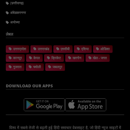
(छत्तीसगढ़)
अंबेडकरनगर
अयोध्या
लेबल
उत्तरप्रदेश
उत्तराखंड
एमसीबी
एशिया
ओडिशा
कानपुर
केरल
क्रिकेट
खरगोन
खेल - जगत
गुजरात
चमोली
जबलपुर
DOWNLOAD OUR APPS
विश्व में सबसे तेजी से बढ़ती हुई हिंदी समाचार वेबसाइट है, जो हिंदी न्यूज साइटों में