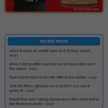
रेजिडेंट डॉक्टरों का शांतिपूर्ण आंदोलन जारी, सभी रेजिडेंट्स का लंबित वेतन
जारी होने तक संघर्ष रहेगा : NN81
टिमरनी नगर व आसपास के ग्रामीण क्षेत्रों के स्कूल वाहन चालकों ने
तहसीलदार को सौंपा ज्ञापन, आज हड़ताल पर रहे सभी वाहन चालक : NN81
मस्तूरी जनपद पंचायत में 131 सरपंचों का प्रशिक्षण संपन्न, वीबी-जी राम-जी
अभियान के बदलावों और तकनीकी प्रबंधन की दी गई विस्तृत जानकारी :
RECENT POSTS
NN81
हरिनगर में सीसी इंटरलॉकिंग सड़क निर्माण कार्य का विधायक ललित यादव ने
किया उद्घाटन : NN81
पिड़ावा में आगामी त्योहारों को लेकर शांति समिति की बैठक आयोजित : NN81
.डिप्टी चीफ मिनिस्टर सुमित्राताई पवार से वर्धा जिले में NCP वर्कर्स से
मुलाकात की : NN81
पीएचईडी विभाग मंत्री ने जहाजपुर विधानसभा क्षेत्र में विभिन्न विकास कार्यों का
किया शिलान्यास एवं लोकार्पण : NN81
पारस पोर्टल से होगी योजनाओं की नियमित समीक्षा, मुख्यमंत्री विष्णुदेव साय ने
दिए समयबद्ध क्रियान्वयन के निर्देश : NN81