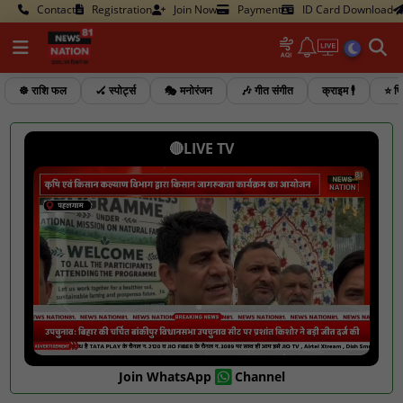
Contact
Registration
Join Now
Payment
ID Card Download
☸️ राशि फल
🏑 स्पोर्ट्स
🎭 मनोरंजन
🎶 गीत संगीत
क्राइम 🕴️
⭐ फि
🔴LIVE TV
Join WhatsApp
Channel