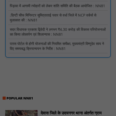
मुलाकात की : NN81
सदर विधायक प्रकाश द्विवेदी ने लगभग ₹4.30 करोड़ की विकास परियोजनाओं
का किया लोकार्पण एवं शिलान्यास : NN81
पारस पोर्टल से होगी योजनाओं की नियमित समीक्षा, मुख्यमंत्री विष्णुदेव साय ने
दिए समयबद्ध क्रियान्वयन के निर्देश : NN81
सोलर हाई मास्ट से रोशन हो रहे वनांचल के गांव, नियद नेल्लानार ग्रामों में बढ़ी
सुरक्षा और सुविधा : NN81
सरस्वती साइकिल योजना के तहत 18 छात्राओं को साइकिल वितरण, 'एक पेड़
माँ के नाम' अभियान में हुआ वृक्षारोपण : NN81
रेजिडेंट डॉक्टरों का शांतिपूर्ण आंदोलन जारी, सभी रेजिडेंट्स का लंबित वेतन
जारी होने तक संघर्ष रहेगा : NN81
टिमरनी नगर व आसपास के ग्रामीण क्षेत्रों के स्कूल वाहन चालकों ने
तहसीलदार को सौंपा ज्ञापन, आज हड़ताल पर रहे सभी वाहन चालक : NN81
मस्तूरी जनपद पंचायत में 131 सरपंचों का प्रशिक्षण संपन्न, वीबी-जी राम-जी
POPULAR NN81
अभियान के बदलावों और तकनीकी प्रबंधन की दी गई विस्तृत जानकारी :
NN81
देवास जिले के उदयनगर थाना अंतर्गत ग्राम
हरिनगर में सीसी इंटरलॉकिंग सड़क निर्माण कार्य का विधायक ललित यादव ने