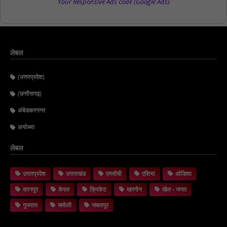
Your Responsive Ads code (Google Ads)
लेबल
(उत्तरप्रदेश)
(छत्तीसगढ़)
अंबेडकरनगर
अयोध्या
लेबल
उत्तरप्रदेश
उत्तराखंड
एमसीबी
एशिया
ओडिशा
कानपुर
केरल
क्रिकेट
खरगोन
खेल - जगत
गुजरात
चमोली
जबलपुर