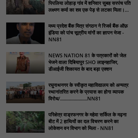
पिपलिया लोहाड़ गांव में शनिवार सुबह सरपंच पति
किया उद्घाटन : NN81
लक्ष्मण कर्मा का शव एक पेड़ से लटका मिला।
पिड़ावा में आगामी त्योहारों को लेकर शांति समिति की बैठक आयोजित : NN81
............NN81
मध्य प्रदेश बैंक मित्र संगठन ने रिजर्व बैंक ऑफ़
.डिप्टी चीफ मिनिस्टर सुमित्राताई पवार से वर्धा जिले में NCP वर्कर्स से
मुलाकात की : NN81
इंडिया को पांच सूत्रीय मांगों का ज्ञापन भेजा -
NN81
सदर विधायक प्रकाश द्विवेदी ने लगभग ₹4.30 करोड़ की विकास परियोजनाओं
का किया लोकार्पण एवं शिलान्यास : NN81
NEWS NATION 81 के पत्रकारों को जेल
भेजने वाला दिबियापुर SHO लाइनहाजिर,
डीआईजी शिकायत के बाद बड़ा एक्शन
रघुनाथनगर के स्वीकृत महाविद्यालय को अन्यत्र
स्थानांतरित करने के प्रयास का होगा व्यापक
विरोध/......................NN81
परिक्षेत्र वाड्रफनगर के महेवा सर्किल के मढ़ना
बीट में 2 हाथियों का दल विचरण करने का
लोकेशन वन विभाग को मिला - NN81