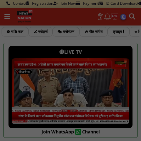
Contact
Registration
Join Now
Payment
ID Card Download
☸️ राशि फल
🏑 स्पोर्ट्स
🎭 मनोरंजन
🎶 गीत संगीत
क्राइम 🕴️
⭐ फि
🔴LIVE TV
Join WhatsApp
Channel