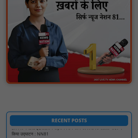
दिए समयबद्ध क्रियान्वयन के निर्देश : NN81
सोलर हाई मास्ट से रोशन हो रहे वनांचल के गांव, नियद नेल्लानार ग्रामों में बढ़ी
सुरक्षा और सुविधा : NN81
सरस्वती साइकिल योजना के तहत 18 छात्राओं को साइकिल वितरण, 'एक पेड़
माँ के नाम' अभियान में हुआ वृक्षारोपण : NN81
रेजिडेंट डॉक्टरों का शांतिपूर्ण आंदोलन जारी, सभी रेजिडेंट्स का लंबित वेतन
जारी होने तक संघर्ष रहेगा : NN81
टिमरनी नगर व आसपास के ग्रामीण क्षेत्रों के स्कूल वाहन चालकों ने
तहसीलदार को सौंपा ज्ञापन, आज हड़ताल पर रहे सभी वाहन चालक : NN81
मस्तूरी जनपद पंचायत में 131 सरपंचों का प्रशिक्षण संपन्न, वीबी-जी राम-जी
अभियान के बदलावों और तकनीकी प्रबंधन की दी गई विस्तृत जानकारी :
NN81
हरिनगर में सीसी इंटरलॉकिंग सड़क निर्माण कार्य का विधायक ललित यादव ने
किया उद्घाटन : NN81
RECENT POSTS
पिड़ावा में आगामी त्योहारों को लेकर शांति समिति की बैठक आयोजित : NN81
.डिप्टी चीफ मिनिस्टर सुमित्राताई पवार से वर्धा जिले में NCP वर्कर्स से