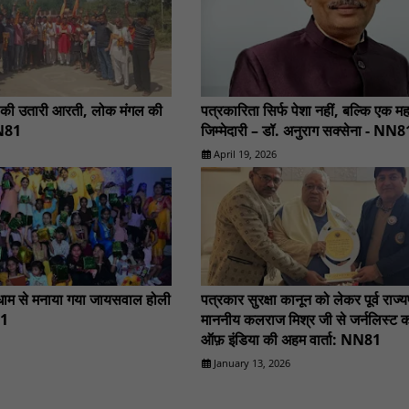
 की उतारी आरती, लोक मंगल की
पत्रकारिता सिर्फ पेशा नहीं, बल्कि एक महत्
NN81
जिम्मेदारी – डॉ. अनुराग सक्सेना - NN8
April 19, 2026
मधाम से मनाया गया जायसवाल होली
पत्रकार सुरक्षा कानून को लेकर पूर्व राज्
81
माननीय कलराज मिश्र जी से जर्नलिस्ट 
ऑफ़ इंडिया की अहम वार्ता: NN81
January 13, 2026