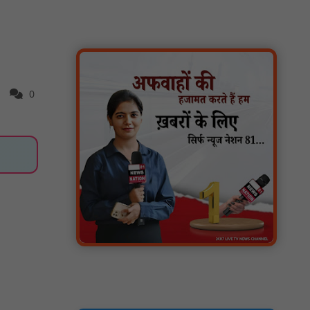
मगरौनी पुलिस की बड़ी कार्रवाई लंबे समय से फरार
एक स्थाई वारंटी सहित दो वारंटी गिरफ्तार : NN81
स्वतंत्रता दिवस सिर पर होने के बाद भी परिसर में
फैली है गंदगी और झाड़ियाँ, फर्श पर उपेक्षित हालत में
मिला तिरंगा : NN81
0
ग्रामीणों को आधार सेवाओं के साथ सेवा सेतु पोर्टल की
400 से अधिक ऑनलाइन शासकीय सेवाएं मिलेंगी :
NN81
लखीमपुर खीरी अपराध नियंत्रण और वांछित
अभियुक्तों की गिरफ्तारी को लेकर खीरी पुलिस का
अभियान लगातार जारी : NN81
21 वर्षों बाद फिर गूंजी पाठशाला की घंटी: मेटापारा
कोरसागुड़ा प्राथमिक शाला का हुआ पुनः संचालन :
NN81
प्रस्तावित कार्यक्रम स्थल की सुरक्षा व्यवस्था एवं
अन्य विभिन्न बिन्दुओं पर गहनता एवं सूक्ष्मता से
निरीक्षण कर सम्बन्धित को आवश्यक दिशा-निर्देश दिया
गया : NN81