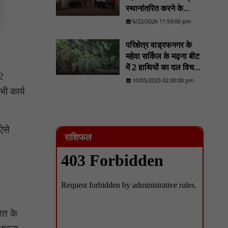
में NCP वर्कर्स से मुलाकात की : NN81
स्थानांतरित करने के
प्रयास का होगा व्यापक
सदर विधायक प्रकाश द्विवेदी ने लगभग ₹4.30 करोड़
6/22/2026 11:59:00 pm
विरोध/......................NN
की विकास परियोजनाओं का किया लोकार्पण एवं
शिलान्यास : NN81
81
परिक्षेत्र वाड्रफनगर के
महेवा सर्किल के मढ़ना बीट
में 2 हाथियों का दल विचरण
62
करने का लोकेशन वन
10/05/2025 02:30:00 pm
विभाग को मिला - NN81
ी कार्य
ऐसे
राशिफल
रत के