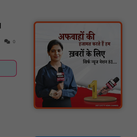
पारस पोर्टल से होगी योजनाओं की नियमित समीक्षा,
मुख्यमंत्री विष्णुदेव साय ने दिए समयबद्ध क्रियान्वयन
1
के निर्देश : NN81
सोलर हाई मास्ट से रोशन हो रहे वनांचल के गांव,
0
नियद नेल्लानार ग्रामों में बढ़ी सुरक्षा और सुविधा :
NN81
सरस्वती साइकिल योजना के तहत 18 छात्राओं को
साइकिल वितरण, 'एक पेड़ माँ के नाम' अभियान में
हुआ वृक्षारोपण : NN81
रेजिडेंट डॉक्टरों का शांतिपूर्ण आंदोलन जारी, सभी
रेजिडेंट्स का लंबित वेतन जारी होने तक संघर्ष रहेगा :
NN81
टिमरनी नगर व आसपास के ग्रामीण क्षेत्रों के स्कूल
वाहन चालकों ने तहसीलदार को सौंपा ज्ञापन, आज
हड़ताल पर रहे सभी वाहन चालक : NN81
मस्तूरी जनपद पंचायत में 131 सरपंचों का प्रशिक्षण
संपन्न, वीबी-जी राम-जी अभियान के बदलावों और