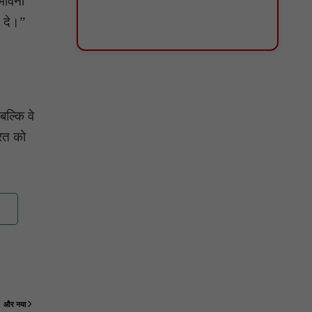
 भावना
न दे।”
ल्कि वे
ारत को
और नया