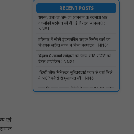
तकनीकी प्रबंधन की दी गई विस्तृत जानकारी :
RECENT POSTS
NN81
हरिनगर में सीसी इंटरलॉकिंग सड़क निर्माण कार्य का
विधायक ललित यादव ने किया उद्घाटन : NN81
पिड़ावा में आगामी त्योहारों को लेकर शांति समिति की
बैठक आयोजित : NN81
.डिप्टी चीफ मिनिस्टर सुमित्राताई पवार से वर्धा जिले
में NCP वर्कर्स से मुलाकात की : NN81
सदर विधायक प्रकाश द्विवेदी ने लगभग ₹4.30 करोड़
की विकास परियोजनाओं का किया लोकार्पण एवं
शिलान्यास : NN81
पारस पोर्टल से होगी योजनाओं की नियमित समीक्षा,
मुख्यमंत्री विष्णुदेव साय ने दिए समयबद्ध क्रियान्वयन
के निर्देश : NN81
सोलर हाई मास्ट से रोशन हो रहे वनांचल के गांव,
्य एवं
नियद नेल्लानार ग्रामों में बढ़ी सुरक्षा और सुविधा :
NN81
ं समाज