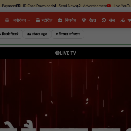
Payment
ID Card Download
Send News
Advertisement
Live YouT
मनोरंजन
स्टोरीज़
ब‍िजनेस
सेहत
खेल
धर्
⭐ फिल्मी सितारे
🏡 लोकल न्यूज
♥️ किस्मत कनेक्शन
🔴LIVE TV