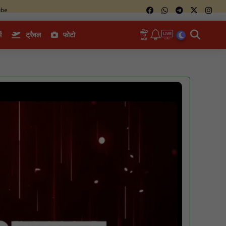
ube
म
ट्रैवल
फोटो