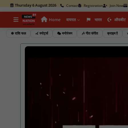
Thursday 6 August 2026
Contact
Registration
Join Now
Home
वायरल
भारत
ऑफबीट
☸️ राशि फल
🏑 स्पोर्ट्स
🎭 मनोरंजन
🎶 गीत संगीत
क्राइम 🕴️