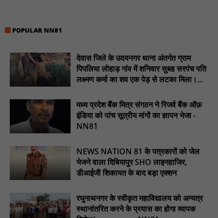
टिमरनी नगर व आसपास के ग्रामीण क्षेत्रों के स्कूल वाहन चालकों ने
तहसीलदार को सौंपा ज्ञापन, आज हड़ताल पर रहे सभी वाहन चालक : NN81
POPULAR NN81
मस्तूरी जनपद पंचायत में 131 सरपंचों का प्रशिक्षण संपन्न, वीबी-जी राम-जी
अभियान के बदलावों और तकनीकी प्रबंधन की दी गई विस्तृत जानकारी :
देवास जिले के उदयनगर थाना अंतर्गत ग्राम
NN81
पिपलिया लोहाड़ गांव में शनिवार सुबह सरपंच पति
हरिनगर में सीसी इंटरलॉकिंग सड़क निर्माण कार्य का विधायक ललित यादव ने
लक्ष्मण कर्मा का शव एक पेड़ से लटका मिला।
किया उद्घाटन : NN81
............NN81
पिड़ावा में आगामी त्योहारों को लेकर शांति समिति की बैठक आयोजित : NN81
मध्य प्रदेश बैंक मित्र संगठन ने रिजर्व बैंक ऑफ़
इंडिया को पांच सूत्रीय मांगों का ज्ञापन भेजा -
.डिप्टी चीफ मिनिस्टर सुमित्राताई पवार से वर्धा जिले में NCP वर्कर्स से
NN81
मुलाकात की : NN81
सदर विधायक प्रकाश द्विवेदी ने लगभग ₹4.30 करोड़ की विकास परियोजनाओं
NEWS NATION 81 के पत्रकारों को जेल
का किया लोकार्पण एवं शिलान्यास : NN81
भेजने वाला दिबियापुर SHO लाइनहाजिर,
डीआईजी शिकायत के बाद बड़ा एक्शन
रघुनाथनगर के स्वीकृत महाविद्यालय को अन्यत्र
स्थानांतरित करने के प्रयास का होगा व्यापक