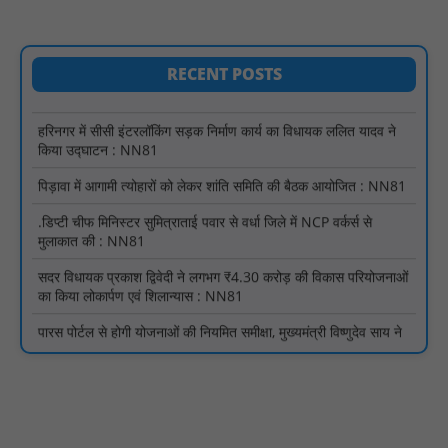
अभियान के बदलावों और तकनीकी प्रबंधन की दी गई विस्तृत जानकारी :
NN81
हरिनगर में सीसी इंटरलॉकिंग सड़क निर्माण कार्य का विधायक ललित यादव ने
RECENT POSTS
किया उद्घाटन : NN81
पिड़ावा में आगामी त्योहारों को लेकर शांति समिति की बैठक आयोजित : NN81
.डिप्टी चीफ मिनिस्टर सुमित्राताई पवार से वर्धा जिले में NCP वर्कर्स से
मुलाकात की : NN81
सदर विधायक प्रकाश द्विवेदी ने लगभग ₹4.30 करोड़ की विकास परियोजनाओं
का किया लोकार्पण एवं शिलान्यास : NN81
पारस पोर्टल से होगी योजनाओं की नियमित समीक्षा, मुख्यमंत्री विष्णुदेव साय ने
दिए समयबद्ध क्रियान्वयन के निर्देश : NN81
सोलर हाई मास्ट से रोशन हो रहे वनांचल के गांव, नियद नेल्लानार ग्रामों में बढ़ी
सुरक्षा और सुविधा : NN81
सरस्वती साइकिल योजना के तहत 18 छात्राओं को साइकिल वितरण, 'एक पेड़
माँ के नाम' अभियान में हुआ वृक्षारोपण : NN81
रेजिडेंट डॉक्टरों का शांतिपूर्ण आंदोलन जारी, सभी रेजिडेंट्स का लंबित वेतन
जारी होने तक संघर्ष रहेगा : NN81