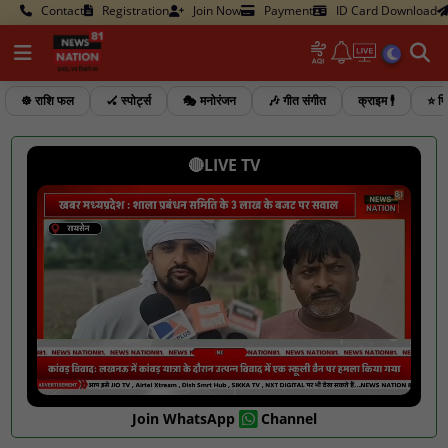
Contact
Registration
Join Now
Payment
ID Card Download
☸️ राशि फल
🏑 स्पोर्ट्स
🎭 मनोरंजन
🎶 गीत संगीत
क्राइम 🕴️
⭐ फि
🔴LIVE TV
Join WhatsApp
Channel