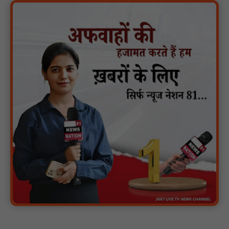
पारस पोर्टल से होगी योजनाओं की नियमित समीक्षा, मुख्यमंत्री विष्णुदेव साय ने
दिए समयबद्ध क्रियान्वयन के निर्देश : NN81
सोलर हाई मास्ट से रोशन हो रहे वनांचल के गांव, नियद नेल्लानार ग्रामों में बढ़ी
सुरक्षा और सुविधा : NN81
सरस्वती साइकिल योजना के तहत 18 छात्राओं को साइकिल वितरण, 'एक पेड़
माँ के नाम' अभियान में हुआ वृक्षारोपण : NN81
रेजिडेंट डॉक्टरों का शांतिपूर्ण आंदोलन जारी, सभी रेजिडेंट्स का लंबित वेतन
जारी होने तक संघर्ष रहेगा : NN81
टिमरनी नगर व आसपास के ग्रामीण क्षेत्रों के स्कूल वाहन चालकों ने
तहसीलदार को सौंपा ज्ञापन, आज हड़ताल पर रहे सभी वाहन चालक : NN81
मस्तूरी जनपद पंचायत में 131 सरपंचों का प्रशिक्षण संपन्न, वीबी-जी राम-जी