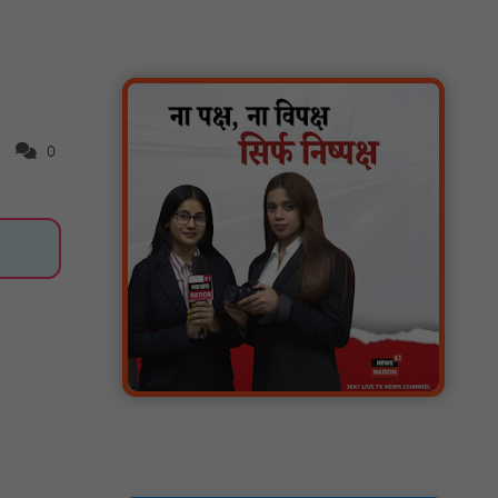
मिला तिरंगा : NN81
ग्रामीणों को आधार सेवाओं के साथ सेवा सेतु पोर्टल की
400 से अधिक ऑनलाइन शासकीय सेवाएं मिलेंगी :
NN81
लखीमपुर खीरी अपराध नियंत्रण और वांछित
0
अभियुक्तों की गिरफ्तारी को लेकर खीरी पुलिस का
अभियान लगातार जारी : NN81
21 वर्षों बाद फिर गूंजी पाठशाला की घंटी: मेटापारा
कोरसागुड़ा प्राथमिक शाला का हुआ पुनः संचालन :
NN81
प्रस्तावित कार्यक्रम स्थल की सुरक्षा व्यवस्था एवं
अन्य विभिन्न बिन्दुओं पर गहनता एवं सूक्ष्मता से
निरीक्षण कर सम्बन्धित को आवश्यक दिशा-निर्देश दिया
गया : NN81
इंदिरा मिनी स्टेडियम में मुख्य समारोह स्थल का
निरीक्षण कर अधिकारियों को दिए समय-सीमा में तैयारी
पूर्ण करने के निर्देश : NN81
₹10 न्यूनतम किराया, ₹2 प्रति किमी दर: सिवनी में