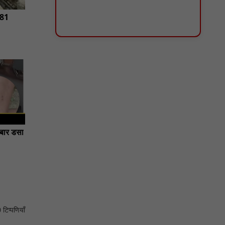
NN81
 बार डसा
 टिप्पणियाँ