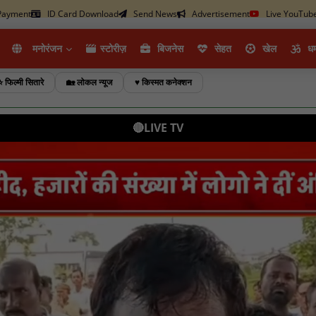
ayment
ID Card Download
Send News
Advertisement
Live YouTub
मनोरंजन
स्टोरीज़
ब‍िजनेस
सेहत
खेल
धर्
⭐ फिल्मी सितारे
🏡 लोकल न्यूज
♥️ किस्मत कनेक्शन
🔴LIVE TV