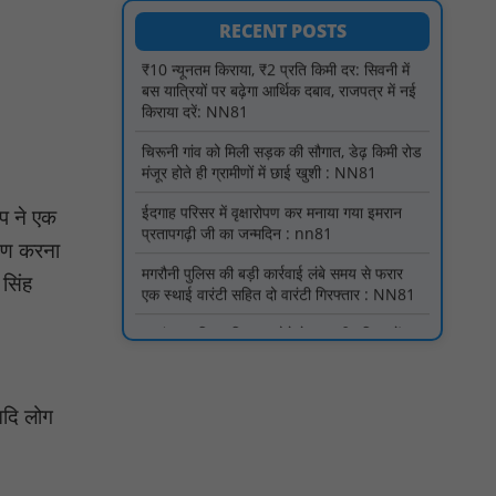
बस यात्रियों पर बढ़ेगा आर्थिक दबाव, राजपत्र में नई
RECENT POSTS
किराया दरें: NN81
चिरूनी गांव को मिली सड़क की सौगात, डेढ़ किमी रोड
मंजूर होते ही ग्रामीणों में छाई खुशी : NN81
ईदगाह परिसर में वृक्षारोपण कर मनाया गया इमरान
प्रतापगढ़ी जी का जन्मदिन : nn81
मगरौनी पुलिस की बड़ी कार्रवाई लंबे समय से फरार
एक स्थाई वारंटी सहित दो वारंटी गिरफ्तार : NN81
यप ने एक
्षण करना
स्वतंत्रता दिवस सिर पर होने के बाद भी परिसर में
फैली है गंदगी और झाड़ियाँ, फर्श पर उपेक्षित हालत में
 सिंह
मिला तिरंगा : NN81
ग्रामीणों को आधार सेवाओं के साथ सेवा सेतु पोर्टल की
400 से अधिक ऑनलाइन शासकीय सेवाएं मिलेंगी :
NN81
आदि लोग
लखीमपुर खीरी अपराध नियंत्रण और वांछित
अभियुक्तों की गिरफ्तारी को लेकर खीरी पुलिस का
अभियान लगातार जारी : NN81