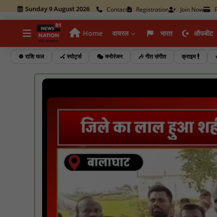
Sunday 9 August 2026
Contact
Registration
Join Now
P
Home
वायरल
भारत
ऑफबीट
☸️ राशि फल
🏑 स्पोर्ट्स
🎭 मनोरंजन
🎶 गीत संगीत
क्राइम 🕴️