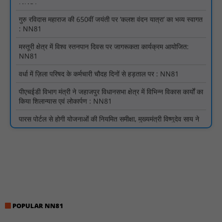
: NN81
मस्तूरी क्षेत्र में विश्व स्तनपान दिवस पर जागरूकता कार्यक्रम आयोजित:
NN81
वर्धा में ज़िला परिषद के कर्मचारी चौदह दिनों से हड़ताल पर : NN81
पीएचईडी विभाग मंत्री ने जहाजपुर विधानसभा क्षेत्र में विभिन्न विकास कार्यों का
किया शिलान्यास एवं लोकार्पण : NN81
पारस पोर्टल से होगी योजनाओं की नियमित समीक्षा, मुख्यमंत्री विष्णुदेव साय ने
दिए समयबद्ध क्रियान्वयन के निर्देश : NN81
सोलर हाई मास्ट से रोशन हो रहे वनांचल के गांव, नियद नेल्लानार ग्रामों में बढ़ी
सुरक्षा और सुविधा : NN81
सरस्वती साइकिल योजना के तहत 18 छात्राओं को साइकिल वितरण, 'एक पेड़
माँ के नाम' अभियान में हुआ वृक्षारोपण : NN81
रेजिडेंट डॉक्टरों का शांतिपूर्ण आंदोलन जारी, सभी रेजिडेंट्स का लंबित वेतन
जारी होने तक संघर्ष रहेगा : NN81
टिमरनी नगर व आसपास के ग्रामीण क्षेत्रों के स्कूल वाहन चालकों ने
POPULAR NN81
तहसीलदार को सौंपा ज्ञापन, आज हड़ताल पर रहे सभी वाहन चालक : NN81