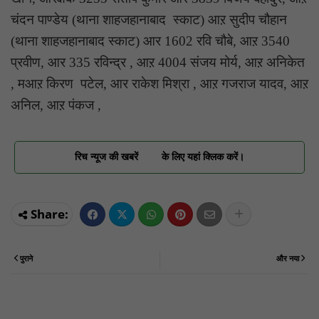
चंदन पाण्डेय (थाना शाहजहानाबाद स्काट) आऱ सुदीप चौहान
(थाना शाहजहानाबाद स्काट) आर 1602 रवि चौबे, आऱ 3540
प्रवीण, आर 335 रविन्द्र , आऱ 4004 संजय मोर्य, आऱ अनिकेत
, मआऱ किरण पटेल, आर राकेश मिश्रा , आऱ गजराज यादव, आऱ
अनिल, आऱ पंकज ,
रिच न्यूज की खबरें
के लिए यहां क्लिक करें।
पुराने
और नया