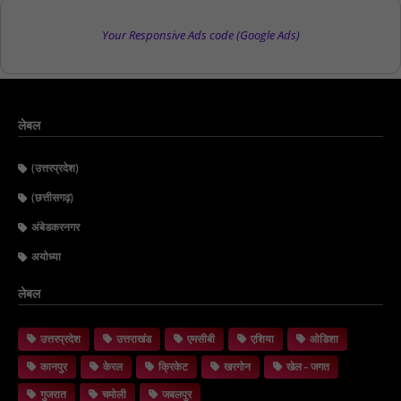
Your Responsive Ads code (Google Ads)
लेबल
(उत्तरप्रदेश)
(छत्तीसगढ़)
अंबेडकरनगर
अयोध्या
लेबल
उत्तरप्रदेश
उत्तराखंड
एमसीबी
एशिया
ओडिशा
कानपुर
केरल
क्रिकेट
खरगोन
खेल - जगत
गुजरात
चमोली
जबलपुर