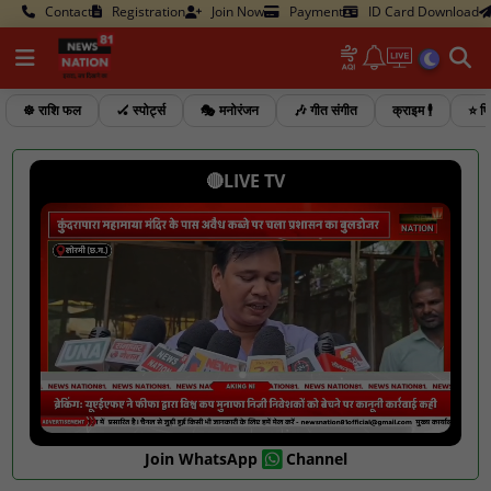
Contact
Registration
Join Now
Payment
ID Card Download
☸️ राशि फल
🏑 स्पोर्ट्स
🎭 मनोरंजन
🎶 गीत संगीत
क्राइम 🕴️
⭐ फि
🔴LIVE TV
Join WhatsApp
Channel