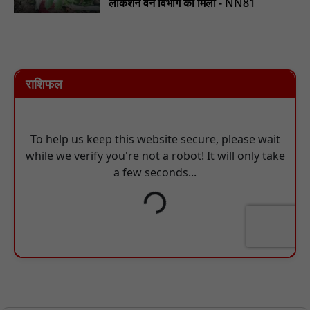
लोकेशन वन विभाग को मिला - NN81
राशिफल