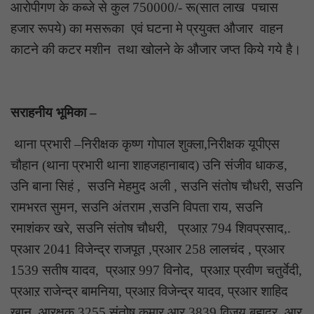
आरोपीगण के कब्जे से कुल 750000/- रू(सात लाख पचास
हजार रूपये) का मसरूका एवं घटना मे प्रयुक्त औजार वाहन
काटने की कटर मशीन तथा खोलने के औजार जप्त किये गये है।
सराहनीय भूमिका –
थाना प्रभारी –निरीक्षक कृष्ण गोपाल शुक्ला,निरीक्षक यूपीएस
चौहान (थाना प्रभारी थाना शाहजहानाबाद) उनि संजीव धाकड,
उनि बाना सिहं , सउनि मेहमुद अली , सउनि संतोष चौधरी, सउनि
रामभरत सुमन, सउनि अंतराम ,सउनि विपता राय, सउनि
रमाशंकर खरे, सउनि संतोष चौधरी, प्रआऱ 794 शिवप्रसाद,.
प्रआर 2041 विजेन्द्र राजपूत ,प्रआर 258 लालचंद , प्रआर
1539 सतीष यादव, प्रआऱ 997 विनोद, प्रआऱ प्रवीण चतुर्वेदी,
प्रआऱ राजेन्द्र बामनिया, प्रआऱ विजेन्द्र यादव, प्रआर शाहिद
खान, आरक्षक 3255 संतोष कुमार आर 3839 विजय बहादुर, आऱ