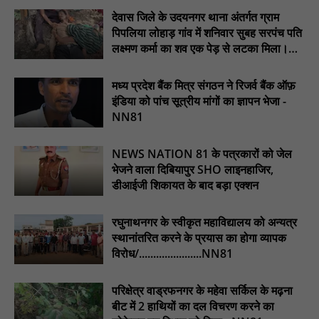
मस्तूरी जनपद पंचायत में 131 सरपंचों का प्रशिक्षण संपन्न, वीबी-जी राम-जी
देवास जिले के उदयनगर थाना अंतर्गत ग्राम
अभियान के बदलावों और तकनीकी प्रबंधन की दी गई विस्तृत जानकारी :
पिपलिया लोहाड़ गांव में शनिवार सुबह सरपंच पति
NN81
लक्ष्मण कर्मा का शव एक पेड़ से लटका मिला।
............NN81
मध्य प्रदेश बैंक मित्र संगठन ने रिजर्व बैंक ऑफ़
इंडिया को पांच सूत्रीय मांगों का ज्ञापन भेजा -
NN81
NEWS NATION 81 के पत्रकारों को जेल
भेजने वाला दिबियापुर SHO लाइनहाजिर,
डीआईजी शिकायत के बाद बड़ा एक्शन
रघुनाथनगर के स्वीकृत महाविद्यालय को अन्यत्र
स्थानांतरित करने के प्रयास का होगा व्यापक
विरोध/......................NN81
परिक्षेत्र वाड्रफनगर के महेवा सर्किल के मढ़ना
बीट में 2 हाथियों का दल विचरण करने का