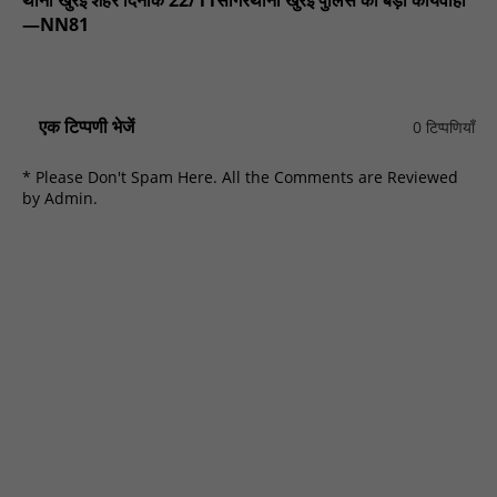
थाना खुरई शहर दिनांक 22/11सागरथाना खुरई पुलिस की बड़ी कार्यवाही
—NN81
एक टिप्पणी भेजें
0 टिप्पणियाँ
* Please Don't Spam Here. All the Comments are Reviewed
by Admin.