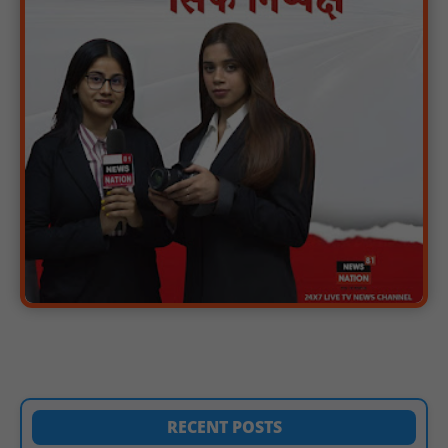
पीएचईडी विभाग मंत्री ने जहाजपुर विधानसभा क्षेत्र में विभिन्न विकास कार्यों का
किया शिलान्यास एवं लोकार्पण : NN81
पारस पोर्टल से होगी योजनाओं की नियमित समीक्षा, मुख्यमंत्री विष्णुदेव साय ने
दिए समयबद्ध क्रियान्वयन के निर्देश : NN81
सोलर हाई मास्ट से रोशन हो रहे वनांचल के गांव, नियद नेल्लानार ग्रामों में बढ़ी
सुरक्षा और सुविधा : NN81
सरस्वती साइकिल योजना के तहत 18 छात्राओं को साइकिल वितरण, 'एक पेड़
माँ के नाम' अभियान में हुआ वृक्षारोपण : NN81
रेजिडेंट डॉक्टरों का शांतिपूर्ण आंदोलन जारी, सभी रेजिडेंट्स का लंबित वेतन
जारी होने तक संघर्ष रहेगा : NN81
टिमरनी नगर व आसपास के ग्रामीण क्षेत्रों के स्कूल वाहन चालकों ने
तहसीलदार को सौंपा ज्ञापन, आज हड़ताल पर रहे सभी वाहन चालक : NN81
मस्तूरी जनपद पंचायत में 131 सरपंचों का प्रशिक्षण संपन्न, वीबी-जी राम-जी
अभियान के बदलावों और तकनीकी प्रबंधन की दी गई विस्तृत जानकारी :
NN81
RECENT POSTS
गुरु रविदास महाराज की 650वीं जयंती पर ‘कलश वंदन यात्रा’ का भव्य स्वागत