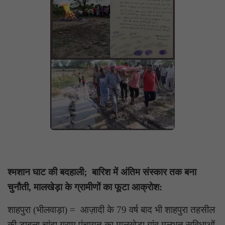
श्मशान घाट की बदहाली; बारिश में अंतिम संस्कार तक बना
चुनौती, मालखेड़ा के ग्रामीणों का फूटा आक्रोश:
शाहपुरा (भीलवाड़ा) = आज़ादी के 79 वर्ष बाद भी शाहपुरा तहसील
की डाबला चांदा ग्राम पंचायत का मालखेड़ा गांव मूलभूत सुविधाओं