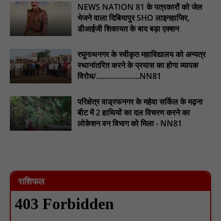
NEWS NATION 81 के पत्रकारों को जेल
टिमरनी नगर व आसपास के ग्रामीण क्षेत्रों के स्कूल वाहन चालकों ने
भेजने वाला दिबियापुर SHO लाइनहाजिर,
तहसीलदार को सौंपा ज्ञापन, आज हड़ताल पर रहे सभी वाहन चालक : NN81
डीआईजी शिकायत के बाद बड़ा एक्शन
मस्तूरी जनपद पंचायत में 131 सरपंचों का प्रशिक्षण संपन्न, वीबी-जी राम-जी
अभियान के बदलावों और तकनीकी प्रबंधन की दी गई विस्तृत जानकारी :
रघुनाथनगर के स्वीकृत महाविद्यालय को अन्यत्र
NN81
स्थानांतरित करने के प्रयास का होगा व्यापक
विरोध/......................NN81
परिक्षेत्र वाड्रफनगर के महेवा सर्किल के मढ़ना
बीट में 2 हाथियों का दल विचरण करने का
लोकेशन वन विभाग को मिला - NN81
राशिफल