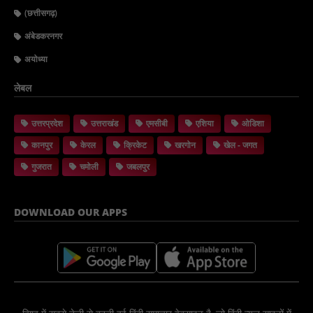
(छत्तीसगढ़)
अंबेडकरनगर
अयोध्या
लेबल
उत्तरप्रदेश
उत्तराखंड
एमसीबी
एशिया
ओडिशा
कानपुर
केरल
क्रिकेट
खरगोन
खेल - जगत
गुजरात
चमोली
जबलपुर
DOWNLOAD OUR APPS