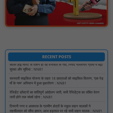
मस्तूरी क्षेत्र में विश्व स्तनपान दिवस पर जागरूकता कार्यक्रम आयोजित:
NN81
वर्धा में ज़िला परिषद के कर्मचारी चौदह दिनों से हड़ताल पर : NN81
पीएचईडी विभाग मंत्री ने जहाजपुर विधानसभा क्षेत्र में विभिन्न विकास कार्यों का
किया शिलान्यास एवं लोकार्पण : NN81
पारस पोर्टल से होगी योजनाओं की नियमित समीक्षा, मुख्यमंत्री विष्णुदेव साय ने
दिए समयबद्ध क्रियान्वयन के निर्देश : NN81
सोलर हाई मास्ट से रोशन हो रहे वनांचल के गांव, नियद नेल्लानार ग्रामों में बढ़ी
RECENT POSTS
सुरक्षा और सुविधा : NN81
सरस्वती साइकिल योजना के तहत 18 छात्राओं को साइकिल वितरण, 'एक पेड़
माँ के नाम' अभियान में हुआ वृक्षारोपण : NN81
रेजिडेंट डॉक्टरों का शांतिपूर्ण आंदोलन जारी, सभी रेजिडेंट्स का लंबित वेतन
जारी होने तक संघर्ष रहेगा : NN81
टिमरनी नगर व आसपास के ग्रामीण क्षेत्रों के स्कूल वाहन चालकों ने
तहसीलदार को सौंपा ज्ञापन, आज हड़ताल पर रहे सभी वाहन चालक : NN81
मस्तूरी जनपद पंचायत में 131 सरपंचों का प्रशिक्षण संपन्न, वीबी-जी राम-जी