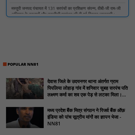
अभियान के बदलावों और तकनीकी प्रबंधन की दी गई विस्तृत जानकारी :
NN81
गुरु रविदास महाराज की 650वीं जयंती पर ‘कलश वंदन यात्रा’ का भव्य स्वागत
: NN81
मस्तूरी क्षेत्र में विश्व स्तनपान दिवस पर जागरूकता कार्यक्रम आयोजित:
NN81
वर्धा में ज़िला परिषद के कर्मचारी चौदह दिनों से हड़ताल पर : NN81
पीएचईडी विभाग मंत्री ने जहाजपुर विधानसभा क्षेत्र में विभिन्न विकास कार्यों का
POPULAR NN81
किया शिलान्यास एवं लोकार्पण : NN81
पारस पोर्टल से होगी योजनाओं की नियमित समीक्षा, मुख्यमंत्री विष्णुदेव साय ने
देवास जिले के उदयनगर थाना अंतर्गत ग्राम
दिए समयबद्ध क्रियान्वयन के निर्देश : NN81
पिपलिया लोहाड़ गांव में शनिवार सुबह सरपंच पति
सोलर हाई मास्ट से रोशन हो रहे वनांचल के गांव, नियद नेल्लानार ग्रामों में बढ़ी
लक्ष्मण कर्मा का शव एक पेड़ से लटका मिला।
सुरक्षा और सुविधा : NN81
............NN81
मध्य प्रदेश बैंक मित्र संगठन ने रिजर्व बैंक ऑफ़
सरस्वती साइकिल योजना के तहत 18 छात्राओं को साइकिल वितरण, 'एक पेड़
माँ के नाम' अभियान में हुआ वृक्षारोपण : NN81
इंडिया को पांच सूत्रीय मांगों का ज्ञापन भेजा -
NN81
रेजिडेंट डॉक्टरों का शांतिपूर्ण आंदोलन जारी, सभी रेजिडेंट्स का लंबित वेतन
जारी होने तक संघर्ष रहेगा : NN81