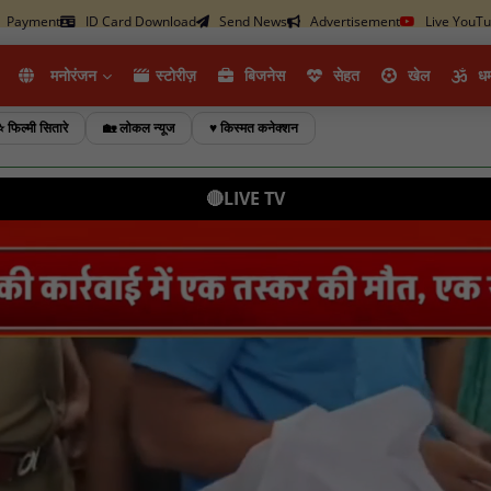
Payment
ID Card Download
Send News
Advertisement
Live YouT
मनोरंजन
स्टोरीज़
ब‍िजनेस
सेहत
खेल
धर्
⭐ फिल्मी सितारे
🏡 लोकल न्यूज
♥️ किस्मत कनेक्शन
🔴LIVE TV