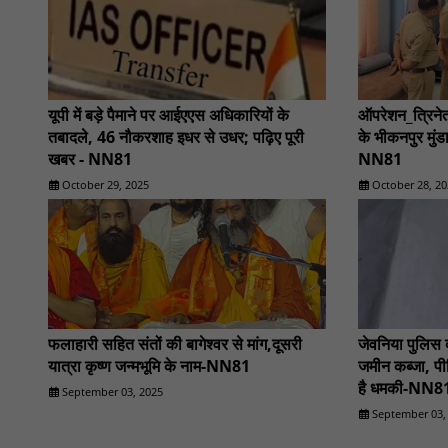
यूपी में बड़े पैमाने पर आईएएस अधिकारियों के
ऑपरेशन_त्रिनेत
तबादले, 46 नौकरशाह इधर से उधर; पढ़िए पूरी
के भीकनपुर मुंडा
खबर - NN81
NN81
October 29, 2025
October 28, 20
फलाहारी सहित संतों की बागेश्वर से मांग,दूसरी
जेवनिया पुलिस
यात्रा कृष्ण जन्मभूमि के नाम-NN81
जमीन कब्जा, पी
है धमकी-NN8
September 03, 2025
September 03,