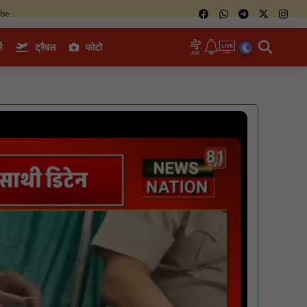
ube
म
ट्रैवल
फोटो