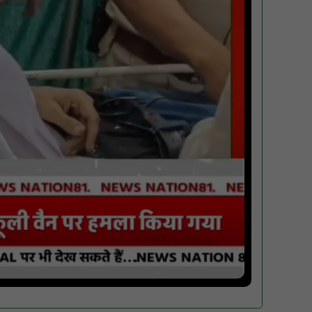
गुरु रविदास महाराज की 650वीं जयंती पर ‘कलश
वंदन यात्रा’ का भव्य स्वागत : NN81
मस्तूरी क्षेत्र में विश्व स्तनपान दिवस पर जागरूकता