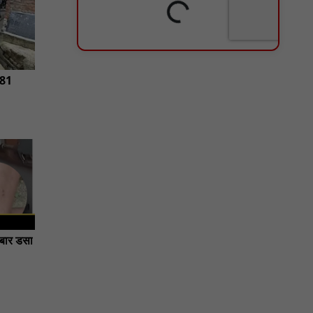
NN81
 बार डसा