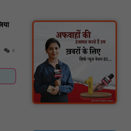
कार्यक्रम आयोजित: NN81
वर्धा में ज़िला परिषद के कर्मचारी चौदह दिनों से
हड़ताल पर : NN81
जिया
पीएचईडी विभाग मंत्री ने जहाजपुर विधानसभा क्षेत्र में
विभिन्न विकास कार्यों का किया शिलान्यास एवं
लोकार्पण : NN81
0
पारस पोर्टल से होगी योजनाओं की नियमित समीक्षा,
मुख्यमंत्री विष्णुदेव साय ने दिए समयबद्ध क्रियान्वयन
के निर्देश : NN81
सोलर हाई मास्ट से रोशन हो रहे वनांचल के गांव,
नियद नेल्लानार ग्रामों में बढ़ी सुरक्षा और सुविधा :
NN81
सरस्वती साइकिल योजना के तहत 18 छात्राओं को
साइकिल वितरण, 'एक पेड़ माँ के नाम' अभियान में
हुआ वृक्षारोपण : NN81
रेजिडेंट डॉक्टरों का शांतिपूर्ण आंदोलन जारी, सभी
रेजिडेंट्स का लंबित वेतन जारी होने तक संघर्ष रहेगा :
NN81