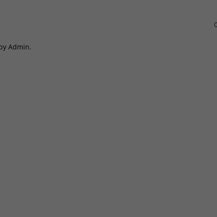
0
 by Admin.