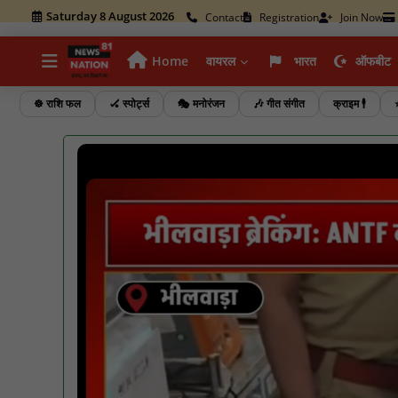
Saturday 8 August 2026
Contact
Registration
Join Now
Home
वायरल
भारत
ऑफबीट
☸️ राशि फल
🏑 स्पोर्ट्स
🎭 मनोरंजन
🎶 गीत संगीत
क्राइम 🕴️