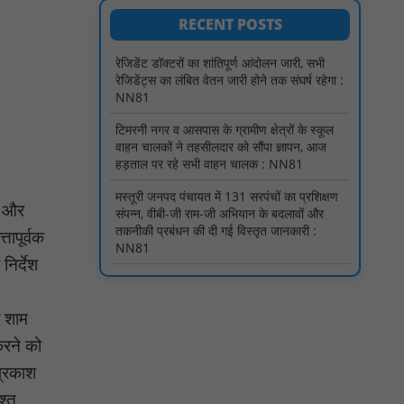
RECENT POSTS
टिमरनी नगर व आसपास के ग्रामीण क्षेत्रों के स्कूल
वाहन चालकों ने तहसीलदार को सौंपा ज्ञापन, आज
हड़ताल पर रहे सभी वाहन चालक : NN81
मस्तूरी जनपद पंचायत में 131 सरपंचों का प्रशिक्षण
संपन्न, वीबी-जी राम-जी अभियान के बदलावों और
तकनीकी प्रबंधन की दी गई विस्तृत जानकारी :
NN81
गुरु रविदास महाराज की 650वीं जयंती पर ‘कलश
वंदन यात्रा’ का भव्य स्वागत : NN81
ए और
मस्तूरी क्षेत्र में विश्व स्तनपान दिवस पर जागरूकता
तापूर्वक
कार्यक्रम आयोजित: NN81
निर्देश
वर्धा में ज़िला परिषद के कर्मचारी चौदह दिनों से
हड़ताल पर : NN81
र शाम
पीएचईडी विभाग मंत्री ने जहाजपुर विधानसभा क्षेत्र में
विभिन्न विकास कार्यों का किया शिलान्यास एवं
करने को
लोकार्पण : NN81
प्रकाश
पारस पोर्टल से होगी योजनाओं की नियमित समीक्षा,
श्त