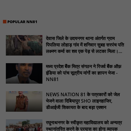
खीरी पुलिस का अभियान लगातार जारी : NN81
21 वर्षों बाद फिर गूंजी पाठशाला की घंटी: मेटापारा कोरसागुड़ा प्राथमिक शाला
का हुआ पुनः संचालन : NN81
POPULAR NN81
प्रस्तावित कार्यक्रम स्थल की सुरक्षा व्यवस्था एवं अन्य विभिन्न बिन्दुओं पर
गहनता एवं सूक्ष्मता से निरीक्षण कर सम्बन्धित को आवश्यक दिशा-निर्देश दिया
देवास जिले के उदयनगर थाना अंतर्गत ग्राम
गया : NN81
पिपलिया लोहाड़ गांव में शनिवार सुबह सरपंच पति
इंदिरा मिनी स्टेडियम में मुख्य समारोह स्थल का निरीक्षण कर अधिकारियों को
लक्ष्मण कर्मा का शव एक पेड़ से लटका मिला।
दिए समय-सीमा में तैयारी पूर्ण करने के निर्देश : NN81
............NN81
मध्य प्रदेश बैंक मित्र संगठन ने रिजर्व बैंक ऑफ़
₹10 न्यूनतम किराया, ₹2 प्रति किमी दर: सिवनी में बस यात्रियों पर बढ़ेगा
आर्थिक दबाव, राजपत्र में नई किराया दरें: NN81
इंडिया को पांच सूत्रीय मांगों का ज्ञापन भेजा -
NN81
चिरूनी गांव को मिली सड़क की सौगात, डेढ़ किमी रोड मंजूर होते ही ग्रामीणों में
छाई खुशी : NN81
NEWS NATION 81 के पत्रकारों को जेल
ईदगाह परिसर में वृक्षारोपण कर मनाया गया इमरान प्रतापगढ़ी जी का जन्मदिन
भेजने वाला दिबियापुर SHO लाइनहाजिर,
: nn81
डीआईजी शिकायत के बाद बड़ा एक्शन
रघुनाथनगर के स्वीकृत महाविद्यालय को अन्यत्र
स्थानांतरित करने के प्रयास का होगा व्यापक