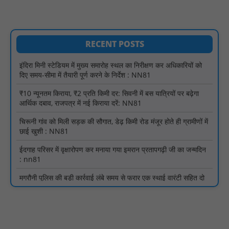
गया : NN81
इंदिरा मिनी स्टेडियम में मुख्य समारोह स्थल का निरीक्षण कर अधिकारियों को
दिए समय-सीमा में तैयारी पूर्ण करने के निर्देश : NN81
RECENT POSTS
₹10 न्यूनतम किराया, ₹2 प्रति किमी दर: सिवनी में बस यात्रियों पर बढ़ेगा
आर्थिक दबाव, राजपत्र में नई किराया दरें: NN81
चिरूनी गांव को मिली सड़क की सौगात, डेढ़ किमी रोड मंजूर होते ही ग्रामीणों में
छाई खुशी : NN81
ईदगाह परिसर में वृक्षारोपण कर मनाया गया इमरान प्रतापगढ़ी जी का जन्मदिन
: nn81
मगरौनी पुलिस की बड़ी कार्रवाई लंबे समय से फरार एक स्थाई वारंटी सहित दो
वारंटी गिरफ्तार : NN81
स्वतंत्रता दिवस सिर पर होने के बाद भी परिसर में फैली है गंदगी और झाड़ियाँ,
फर्श पर उपेक्षित हालत में मिला तिरंगा : NN81
ग्रामीणों को आधार सेवाओं के साथ सेवा सेतु पोर्टल की 400 से अधिक
ऑनलाइन शासकीय सेवाएं मिलेंगी : NN81
लखीमपुर खीरी अपराध नियंत्रण और वांछित अभियुक्तों की गिरफ्तारी को लेकर