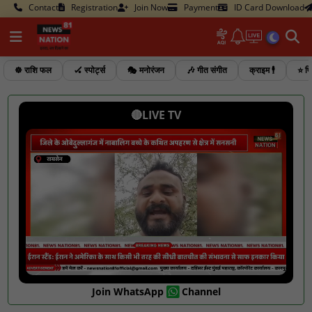
Contact
Registration
Join Now
Payment
ID Card Download
☸️ राशि फल
🏑 स्पोर्ट्स
🎭 मनोरंजन
🎶 गीत संगीत
क्राइम 🕴️
⭐ फि
🔴LIVE TV
Join WhatsApp
Channel