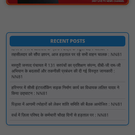
सरस्वती साइकिल योजना के तहत 18 छात्राओं को साइकिल वितरण, 'एक पेड़
माँ के नाम' अभियान में हुआ वृक्षारोपण : NN81
रेजिडेंट डॉक्टरों का शांतिपूर्ण आंदोलन जारी, सभी रेजिडेंट्स का लंबित वेतन
जारी होने तक संघर्ष रहेगा : NN81
टिमरनी नगर व आसपास के ग्रामीण क्षेत्रों के स्कूल वाहन चालकों ने
RECENT POSTS
तहसीलदार को सौंपा ज्ञापन, आज हड़ताल पर रहे सभी वाहन चालक : NN81
मस्तूरी जनपद पंचायत में 131 सरपंचों का प्रशिक्षण संपन्न, वीबी-जी राम-जी
अभियान के बदलावों और तकनीकी प्रबंधन की दी गई विस्तृत जानकारी :
NN81
हरिनगर में सीसी इंटरलॉकिंग सड़क निर्माण कार्य का विधायक ललित यादव ने
किया उद्घाटन : NN81
पिड़ावा में आगामी त्योहारों को लेकर शांति समिति की बैठक आयोजित : NN81
वर्धा में ज़िला परिषद के कर्मचारी चौदह दिनों से हड़ताल पर : NN81
पीएचईडी विभाग मंत्री ने जहाजपुर विधानसभा क्षेत्र में विभिन्न विकास कार्यों का
किया शिलान्यास एवं लोकार्पण : NN81
पारस पोर्टल से होगी योजनाओं की नियमित समीक्षा, मुख्यमंत्री विष्णुदेव साय ने