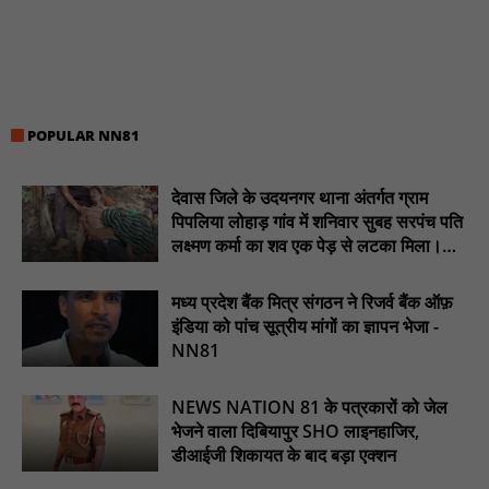
दिए समयबद्ध क्रियान्वयन के निर्देश : NN81
सोलर हाई मास्ट से रोशन हो रहे वनांचल के गांव, नियद नेल्लानार ग्रामों में बढ़ी
सुरक्षा और सुविधा : NN81
सरस्वती साइकिल योजना के तहत 18 छात्राओं को साइकिल वितरण, 'एक पेड़
माँ के नाम' अभियान में हुआ वृक्षारोपण : NN81
POPULAR NN81
रेजिडेंट डॉक्टरों का शांतिपूर्ण आंदोलन जारी, सभी रेजिडेंट्स का लंबित वेतन
जारी होने तक संघर्ष रहेगा : NN81
देवास जिले के उदयनगर थाना अंतर्गत ग्राम
पिपलिया लोहाड़ गांव में शनिवार सुबह सरपंच पति
टिमरनी नगर व आसपास के ग्रामीण क्षेत्रों के स्कूल वाहन चालकों ने
तहसीलदार को सौंपा ज्ञापन, आज हड़ताल पर रहे सभी वाहन चालक : NN81
लक्ष्मण कर्मा का शव एक पेड़ से लटका मिला।
............NN81
मस्तूरी जनपद पंचायत में 131 सरपंचों का प्रशिक्षण संपन्न, वीबी-जी राम-जी
मध्य प्रदेश बैंक मित्र संगठन ने रिजर्व बैंक ऑफ़
अभियान के बदलावों और तकनीकी प्रबंधन की दी गई विस्तृत जानकारी :
NN81
इंडिया को पांच सूत्रीय मांगों का ज्ञापन भेजा -
NN81
हरिनगर में सीसी इंटरलॉकिंग सड़क निर्माण कार्य का विधायक ललित यादव ने
किया उद्घाटन : NN81
NEWS NATION 81 के पत्रकारों को जेल
पिड़ावा में आगामी त्योहारों को लेकर शांति समिति की बैठक आयोजित : NN81
भेजने वाला दिबियापुर SHO लाइनहाजिर,
डीआईजी शिकायत के बाद बड़ा एक्शन