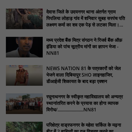
खीरी पुलिस का अभियान लगातार जारी : NN81
देवास जिले के उदयनगर थाना अंतर्गत ग्राम
21 वर्षों बाद फिर गूंजी पाठशाला की घंटी: मेटापारा कोरसागुड़ा प्राथमिक शाला
पिपलिया लोहाड़ गांव में शनिवार सुबह सरपंच पति
का हुआ पुनः संचालन : NN81
लक्ष्मण कर्मा का शव एक पेड़ से लटका मिला।
............NN81
प्रस्तावित कार्यक्रम स्थल की सुरक्षा व्यवस्था एवं अन्य विभिन्न बिन्दुओं पर
गहनता एवं सूक्ष्मता से निरीक्षण कर सम्बन्धित को आवश्यक दिशा-निर्देश दिया
मध्य प्रदेश बैंक मित्र संगठन ने रिजर्व बैंक ऑफ़
गया : NN81
इंडिया को पांच सूत्रीय मांगों का ज्ञापन भेजा -
NN81
इंदिरा मिनी स्टेडियम में मुख्य समारोह स्थल का निरीक्षण कर अधिकारियों को
दिए समय-सीमा में तैयारी पूर्ण करने के निर्देश : NN81
NEWS NATION 81 के पत्रकारों को जेल
₹10 न्यूनतम किराया, ₹2 प्रति किमी दर: सिवनी में बस यात्रियों पर बढ़ेगा
भेजने वाला दिबियापुर SHO लाइनहाजिर,
आर्थिक दबाव, राजपत्र में नई किराया दरें: NN81
डीआईजी शिकायत के बाद बड़ा एक्शन
चिरूनी गांव को मिली सड़क की सौगात, डेढ़ किमी रोड मंजूर होते ही ग्रामीणों में
छाई खुशी : NN81
रघुनाथनगर के स्वीकृत महाविद्यालय को अन्यत्र
स्थानांतरित करने के प्रयास का होगा व्यापक
विरोध/......................NN81
परिक्षेत्र वाड्रफनगर के महेवा सर्किल के मढ़ना
बीट में 2 हाथियों का दल विचरण करने का