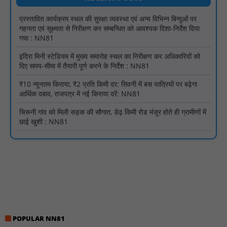
गहनता एवं सूक्ष्मता से निरीक्षण कर सम्बन्धित को आवश्यक दिशा-निर्देश दिया
गया : NN81
इंदिरा मिनी स्टेडियम में मुख्य समारोह स्थल का निरीक्षण कर अधिकारियों को
दिए समय-सीमा में तैयारी पूर्ण करने के निर्देश : NN81
₹10 न्यूनतम किराया, ₹2 प्रति किमी दर: सिवनी में बस यात्रियों पर बढ़ेगा
आर्थिक दबाव, राजपत्र में नई किराया दरें: NN81
चिरूनी गांव को मिली सड़क की सौगात, डेढ़ किमी रोड मंजूर होते ही ग्रामीणों में
छाई खुशी : NN81
नाबालिग पीड़ितों की पहचान सोशल मीडिया पर साझा करना कानूनन अपराध
— नरसिंहपुर पुलिस की अपील : NN81
मगरौनी पुलिस की बड़ी कार्रवाई लंबे समय से फरार एक स्थाई वारंटी सहित दो
वारंटी गिरफ्तार : NN81
स्वतंत्रता दिवस सिर पर होने के बाद भी परिसर में फैली है गंदगी और झाड़ियाँ,
फर्श पर उपेक्षित हालत में मिला तिरंगा : NN81
ग्रामीणों को आधार सेवाओं के साथ सेवा सेतु पोर्टल की 400 से अधिक
ऑनलाइन शासकीय सेवाएं मिलेंगी : NN81
POPULAR NN81
लखीमपुर खीरी अपराध नियंत्रण और वांछित अभियुक्तों की गिरफ्तारी को लेकर