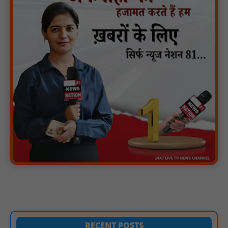
नाबालिग पीड़ितों की पहचान सोशल मीडिया पर साझा करना कानूनन अपराध
— नरसिंहपुर पुलिस की अपील : NN81
मगरौनी पुलिस की बड़ी कार्रवाई लंबे समय से फरार एक स्थाई वारंटी सहित दो
वारंटी गिरफ्तार : NN81
स्वतंत्रता दिवस सिर पर होने के बाद भी परिसर में फैली है गंदगी और झाड़ियाँ,
फर्श पर उपेक्षित हालत में मिला तिरंगा : NN81
ग्रामीणों को आधार सेवाओं के साथ सेवा सेतु पोर्टल की 400 से अधिक
ऑनलाइन शासकीय सेवाएं मिलेंगी : NN81
लखीमपुर खीरी अपराध नियंत्रण और वांछित अभियुक्तों की गिरफ्तारी को लेकर
खीरी पुलिस का अभियान लगातार जारी : NN81
21 वर्षों बाद फिर गूंजी पाठशाला की घंटी: मेटापारा कोरसागुड़ा प्राथमिक शाला
का हुआ पुनः संचालन : NN81
प्रस्तावित कार्यक्रम स्थल की सुरक्षा व्यवस्था एवं अन्य विभिन्न बिन्दुओं पर
RECENT POSTS