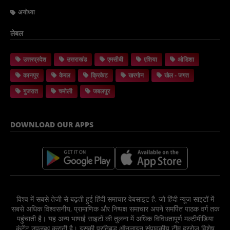
अयोध्या
लेबल
उत्तरप्रदेश
उत्तराखंड
एमसीबी
एशिया
ओडिशा
कानपुर
केरल
क्रिकेट
खरगोन
खेल - जगत
गुजरात
चमोली
जबलपुर
DOWNLOAD OUR APPS
विश्व में सबसे तेजी से बढ़ती हुई हिंदी समाचार वेबसाइट है, जो हिंदी न्यूज साइटों में
सबसे अधिक विश्वसनीय, प्रामाणिक और निष्पक्ष समाचार अपने समर्पित पाठक वर्ग तक
पहुंचाती है। यह अन्य भाषाई साइटों की तुलना में अधिक विविधतापूर्ण मल्टीमीडिया
कंटेंट उपलब्ध कराती है। इसकी प्रतिबद्ध ऑनलाइन संपादकीय टीम हररोज विशेष