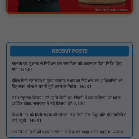
लखीमपुर खीरी अपराध नियंत्रण और वांछित अभियुक्तों की गिरफ्तारी को लेकर
खीरी पुलिस का अभियान लगातार जारी : NN81
21 वर्षों बाद फिर गूंजी पाठशाला की घंटी: मेटापारा कोरसागुड़ा प्राथमिक शाला
का हुआ पुनः संचालन : NN81
प्रस्तावित कार्यक्रम स्थल की सुरक्षा व्यवस्था एवं अन्य विभिन्न बिन्दुओं पर
गहनता एवं सूक्ष्मता से निरीक्षण कर सम्बन्धित को आवश्यक दिशा-निर्देश दिया
RECENT POSTS
गया : NN81
इंदिरा मिनी स्टेडियम में मुख्य समारोह स्थल का निरीक्षण कर अधिकारियों को
दिए समय-सीमा में तैयारी पूर्ण करने के निर्देश : NN81
₹10 न्यूनतम किराया, ₹2 प्रति किमी दर: सिवनी में बस यात्रियों पर बढ़ेगा
आर्थिक दबाव, राजपत्र में नई किराया दरें: NN81
चिरूनी गांव को मिली सड़क की सौगात, डेढ़ किमी रोड मंजूर होते ही ग्रामीणों में
छाई खुशी : NN81
नाबालिग पीड़ितों की पहचान सोशल मीडिया पर साझा करना कानूनन अपराध
— नरसिंहपुर पुलिस की अपील : NN81
मगरौनी पुलिस की बड़ी कार्रवाई लंबे समय से फरार एक स्थाई वारंटी सहित दो