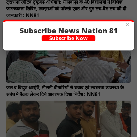
ट्रांसफोरमेटिव ट्यूजडे अभियान: भीलवाड़ा के 40 विद्यालयों में विधिक
जागरूकता शिविर, छात्राओं को पॉक्सो एक्ट और गुड टच-बैड टच की दी
जानकारी : NN81
×
Subscribe News Nation 81
Subscribe Now
जल व विद्युत आपूर्ति, मौसमी बीमारियों से बचाव एवं स्वच्छता व्यवस्था के
संबंध में बैठक लेकर दिये आवश्यक दिशा निर्देश : NN81